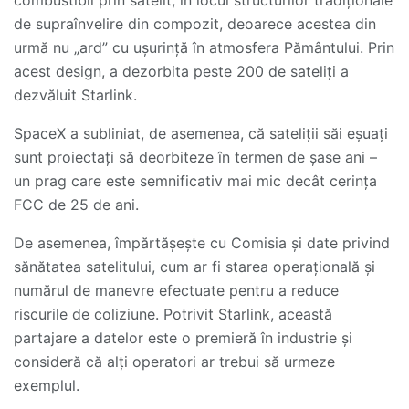
combustibil prin satelit, în locul structurilor tradiționale
de supraînvelire din compozit, deoarece acestea din
urmă nu „ard” cu ușurință în atmosfera Pământului. Prin
acest design, a dezorbita peste 200 de sateliți a
dezvăluit Starlink.
SpaceX a subliniat, de asemenea, că sateliții săi eșuați
sunt proiectați să deorbiteze în termen de șase ani –
un prag care este semnificativ mai mic decât cerința
FCC de 25 de ani.
De asemenea, împărtășește cu Comisia și date privind
sănătatea satelitului, cum ar fi starea operațională și
numărul de manevre efectuate pentru a reduce
riscurile de coliziune. Potrivit Starlink, această
partajare a datelor este o premieră în industrie și
consideră că alți operatori ar trebui să urmeze
exemplul.