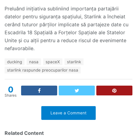
Preluând inițiativa subliniind importanța partajării
datelor pentru siguranța spațiului, Starlink a încheiat
cerând tuturor părților implicate să partajeze date cu
Escadrila 18 Spațială a Forțelor Spațiale ale Statelor
Unite și cu alții pentru a reduce riscul de evenimente
nefavorabile.
T
ducking
nasa
spaceX
starlink
a
starlink raspunde preocuparilor nasa
g
s
:
0
Shares
Leave a Comment
Related Content