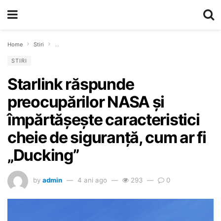
Home
Stiri
Starlink răspunde preocupărilor NASA și împărtășește caracteristi
STIRI
Starlink răspunde
preocupărilor NASA și
împărtășește caracteristici
cheie de siguranță, cum ar fi
„Ducking”
by
admin
4 ani ago
293
0