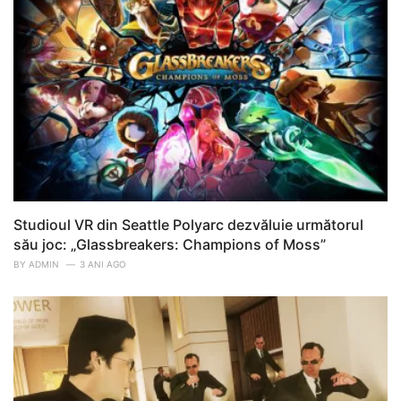
Studioul VR din Seattle Polyarc dezvăluie următorul
său joc: „Glassbreakers: Champions of Moss”
BY
ADMIN
3 ANI AGO