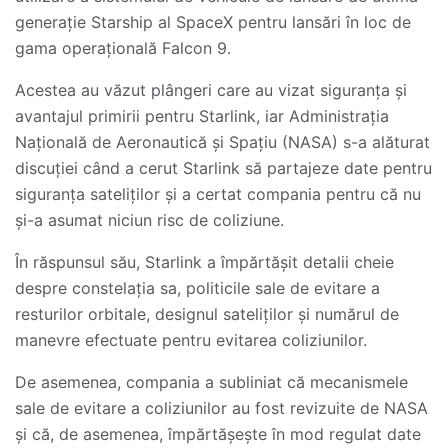
generație Starship al SpaceX pentru lansări în loc de
gama operațională Falcon 9.
Acestea au văzut plângeri care au vizat siguranța și
avantajul primirii pentru Starlink, iar Administrația
Națională de Aeronautică și Spațiu (NASA) s-a alăturat
discuției când a cerut Starlink să partajeze date pentru
siguranța sateliților și a certat compania pentru că nu
și-a asumat niciun risc de coliziune.
În răspunsul său, Starlink a împărtășit detalii cheie
despre constelația sa, politicile sale de evitare a
resturilor orbitale, designul sateliților și numărul de
manevre efectuate pentru evitarea coliziunilor.
De asemenea, compania a subliniat că mecanismele
sale de evitare a coliziunilor au fost revizuite de NASA
și că, de asemenea, împărtășește în mod regulat date