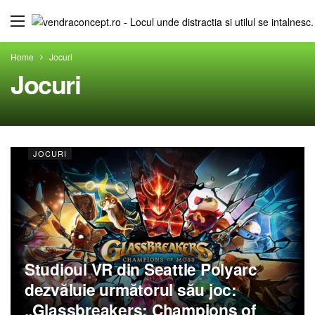
Home
Jocuri
Jocuri
JOCURI
Studioul VR din Seattle Polyarc
dezvăluie următorul său joc:
„Glassbreakers: Champions of