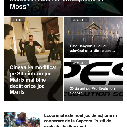
Moss”
STIRI
JOCURI
Este Babylon’s Fall cu
adevărat unul dintre cele
mai…
JOCURI
Cineva l-a modificat
pe Sifu într-un joc
Matrix mai bine
decât orice joc
20 de ani de Pro Evolution
Matrix
Soccer
Exoprimal este noul joc de acțiune în
cooperare de la Capcom, în stil de
explozie de dinozauri.