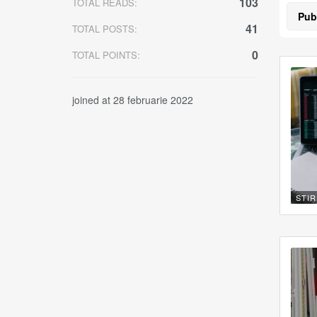
103
TOTAL READS:
Pub
41
TOTAL POSTS:
0
TOTAL POINTS:
joined at 28 februarie 2022
STIR