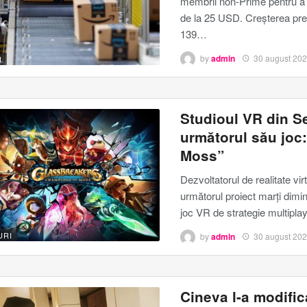
membrii non-Prime pentru a s
de la 25 USD.
Creșterea pre
139
…
by
admin
30 august 20
I
Studioul VR din Se
următorul său joc
Moss”
Dezvoltatorul de realitate vi
următorul proiect marți dim
joc VR de strategie multipla
URI
by
admin
30 august 20
Cineva l-a modifica