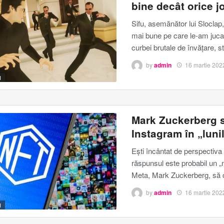
bine decât orice j
Sifu, asemănător lui Sloclap,
mai bune pe care le-am jucat
curbei brutale de învățare, st
by
admin
16 martie 202
I
Mark Zuckerberg s
Instagram în „luni
Ești încântat de perspectiva
răspunsul este probabil un „
Meta, Mark Zuckerberg, să c
by
admin
16 martie 202
I