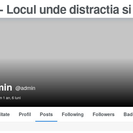
min
@admin
 1 an, 6 luni
itate
Profil
Posts
Following
Followers
Bad