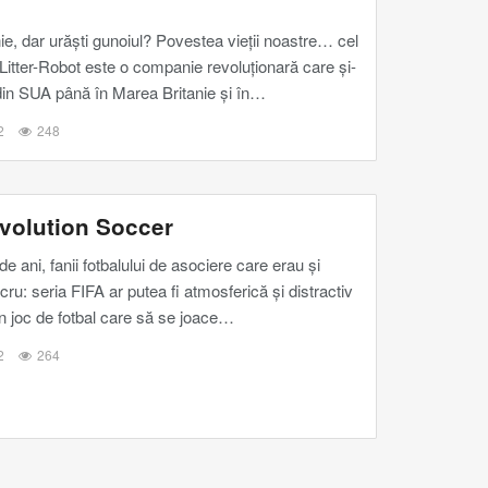
e, dar urăști gunoiul? Povestea vieții noastre… cel
Litter-Robot este o companie revoluționară care și-
din SUA până în Marea Britanie și în
…
2
248
Evolution Soccer
ani, fanii fotbalului de asociere care erau și
ucru: seria FIFA ar putea fi atmosferică și distractiv
un joc de fotbal care să se joace
…
2
264