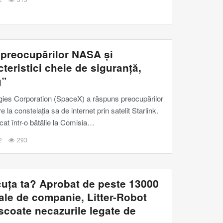
 preocupărilor NASA și
teristici cheie de siguranță,
g”
ies Corporation (SpaceX) a răspuns preocupărilor
e la constelația sa de internet prin satelit Starlink.
cat într-o bătălie la Comisia
…
2
293
cuța ta? Aprobat de peste 13000
ale de companie, Litter-Robot
 scoate necazurile legate de