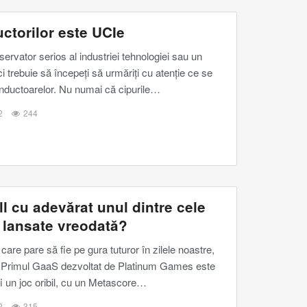
ctorilor este UCIe
servator serios al industriei tehnologiei sau un
i trebuie să începeți să urmăriți cu atenție ce se
nductoarelor.
Nu numai că cipurile
…
2
244
l cu adevărat unul dintre cele
 lansate vreodată?
are pare să fie pe gura tuturor în zilele noastre,
te. Primul GaaS dezvoltat de Platinum Games este
i un joc oribil, cu un Metascore
…
2
315