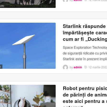
URI
Starlink răspunde
împărtășește carac
cum ar fi „Duckin
Space Exploration Technolog
de siguranță ridicate cu privir
Starlink este în prezent impli
I
by
admin
12 martie 202
Robot pentru pisi
de părinți de anim
este aici pentru a