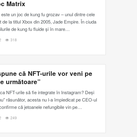
oc Matrix
 este un joc de kung fu grozav – unul dintre cele
 de la titlul Xbox din 2005, Jade Empire. În ciuda
ilurile de kung fu fluide și în mare
…
2
318
pune că NFT-urile vor veni pe
le următoare”
 ca NFT-urile să fie integrate în Instagram? Deși
nu” răsunător, acesta nu l-a împiedicat pe CEO-ul
onfirme că jetoanele nefungibile vin pe
…
2
249