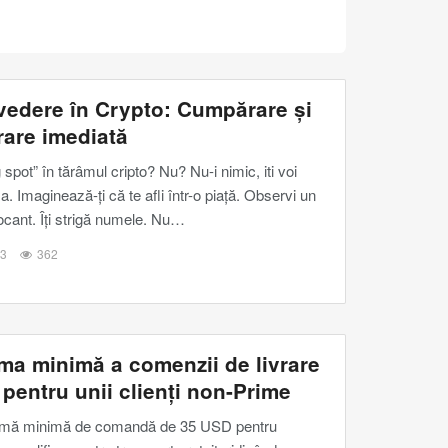
 vedere în Crypto: Cumpărare și
rare imediată
 spot” în tărâmul cripto? Nu? Nu-i nimic, iti voi
. Imaginează-ți că te afli într-o piață. Observi un
cant. Îți strigă numele. Nu
…
23
362
a minimă a comenzii de livrare
 pentru unii clienți non-Prime
umă minimă de comandă de 35 USD pentru