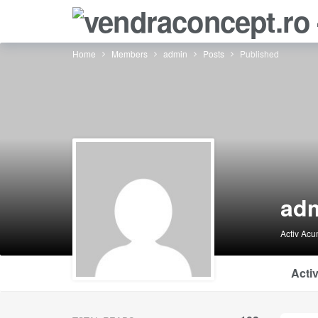
Home
Members
admin
Posts
Published
ad
Activ Acum
Activ