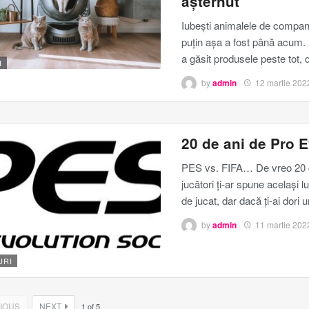
așternut
Iubești animalele de compani
puțin așa a fost până acum. 
a găsit produsele peste tot, 
I
by
admin
12 martie 202
20 de ani de Pro 
PES vs. FIFA… De vreo 20 de 
jucători ți-ar spune același l
de jucat, dar dacă ți-ai dori 
by
admin
11 martie 202
URI
IOUS
NEXT
1
of
5