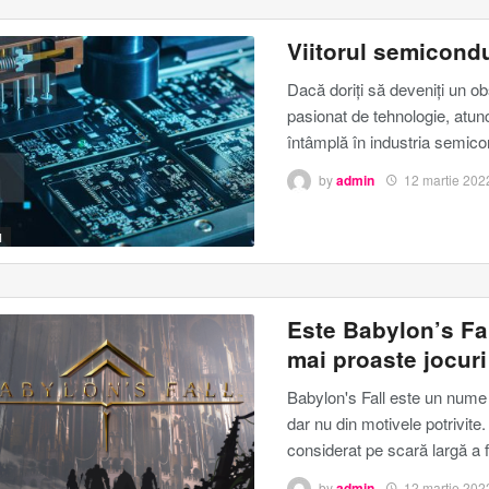
Viitorul semicondu
Dacă doriți să deveniți un ob
pasionat de tehnologie, atunc
întâmplă în industria semico
by
admin
12 martie 202
I
Este Babylon’s Fal
mai proaste jocuri
Babylon's Fall este un nume c
dar nu din motivele potrivi
considerat pe scară largă a f
by
admin
12 martie 202