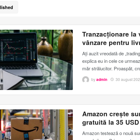
lished
Tranzacționare la
vânzare pentru liv
Ați auzit vreodată de „trading
explica eu in cele ce urmeaza
măr strălucitor.
Proaspăt, cro
by
admin
30 august 20
I
Amazon crește sum
gratuită la 35 USD
Amazon testează o nouă s