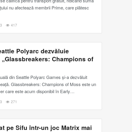
e califica pentru transport gratuit, ridicând suma
țului nu afectează membrii Prime, care plătesc
23
417
attle Polyarc dezvăluie
: „Glassbreakers: Champions of
rtuală din Seattle Polyarc Games și-a dezvăluit
ineață. Glassbreakers: Champions of Moss este un
yer care este acum disponibil în Early
…
23
271
t pe Sifu într-un joc Matrix mai