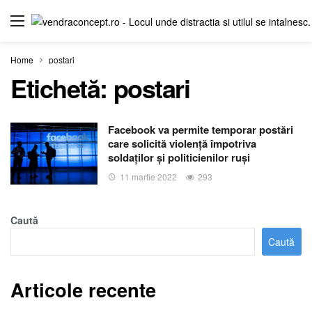
Home
postari
Etichetă:
postari
Facebook va permite temporar postări
care solicită violență împotriva
soldaților și politicienilor ruși
11 martie 2022
293
Caută
Caută
Articole recente