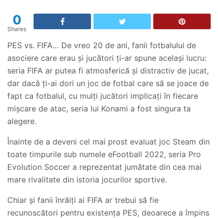
0
Shares
PES vs. FIFA… De vreo 20 de ani, fanii fotbalului de
asociere care erau și jucători ți-ar spune același lucru:
seria FIFA ar putea fi atmosferică și distractiv de jucat,
dar dacă ți-ai dori un joc de fotbal care să se joace de
fapt ca fotbalul, cu mulți jucători implicați în fiecare
mișcare de atac, seria lui Konami a fost singura ta
alegere.
Înainte de a deveni cel mai prost evaluat joc Steam din
toate timpurile sub numele eFootball 2022, seria Pro
Evolution Soccer a reprezentat jumătate din cea mai
mare rivalitate din istoria jocurilor sportive.
Chiar și fanii înrăiți ai FIFA ar trebui să fie
recunoscători pentru existența PES, deoarece a împins