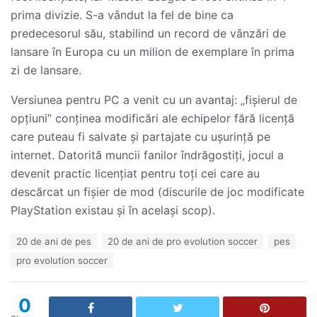
prima divizie. S-a vândut la fel de bine ca
predecesorul său, stabilind un record de vânzări de
lansare în Europa cu un milion de exemplare în prima
zi de lansare.
Versiunea pentru PC a venit cu un avantaj: „fișierul de
opțiuni” conținea modificări ale echipelor fără licență
care puteau fi salvate și partajate cu ușurință pe
internet. Datorită muncii fanilor îndrăgostiți, jocul a
devenit practic licențiat pentru toți cei care au
descărcat un fișier de mod (discurile de joc modificate
PlayStation existau și în același scop).
T
20 de ani de pes
20 de ani de pro evolution soccer
pes
a
pro evolution soccer
g
s
:
0