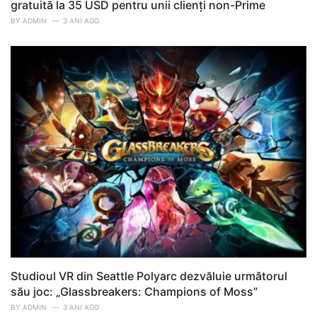
gratuită la 35 USD pentru unii clienți non-Prime
BY
ADMIN
3 ANI AGO
Studioul VR din Seattle Polyarc dezvăluie următorul
său joc: „Glassbreakers: Champions of Moss”
BY
ADMIN
3 ANI AGO