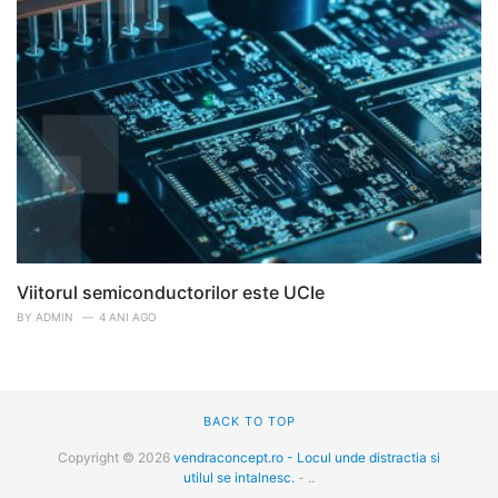
Viitorul semiconductorilor este UCIe
BY
ADMIN
4 ANI AGO
BACK TO TOP
Copyright © 2026
vendraconcept.ro - Locul unde distractia si
utilul se intalnesc.
- ..