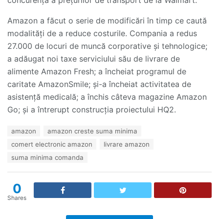
Amazon a făcut o serie de modificări în timp ce caută
modalități de a reduce costurile. Compania a redus
27.000 de locuri de muncă corporative și tehnologice;
a adăugat noi taxe serviciului său de livrare de
alimente Amazon Fresh; a încheiat programul de
caritate AmazonSmile; și-a încheiat activitatea de
asistență medicală; a închis câteva magazine Amazon
Go; și a întrerupt construcția proiectului HQ2.
T
amazon
amazon creste suma minima
a
comert electronic amazon
livrare amazon
g
s
suma minima comanda
:
0
Shares