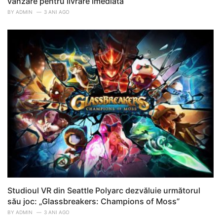
vânzare pentru livrare imediată
BY
ADMIN
3 ANI AGO
Studioul VR din Seattle Polyarc dezvăluie următorul
său joc: „Glassbreakers: Champions of Moss”
BY
ADMIN
3 ANI AGO