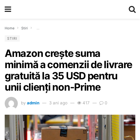
Home
Stiri
Amazon crește suma minimă a comenzii de livrare gratuită la 35 U
STIRI
Amazon crește suma
minimă a comenzii de livrare
gratuită la 35 USD pentru
unii clienți non-Prime
by
admin
3 ani ago
417
0