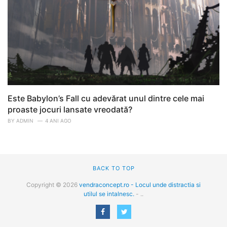
Este Babylon’s Fall cu adevărat unul dintre cele mai
proaste jocuri lansate vreodată?
BY
ADMIN
4 ANI AGO
BACK TO TOP
Copyright © 2026
vendraconcept.ro - Locul unde distractia si
utilul se intalnesc.
- ..